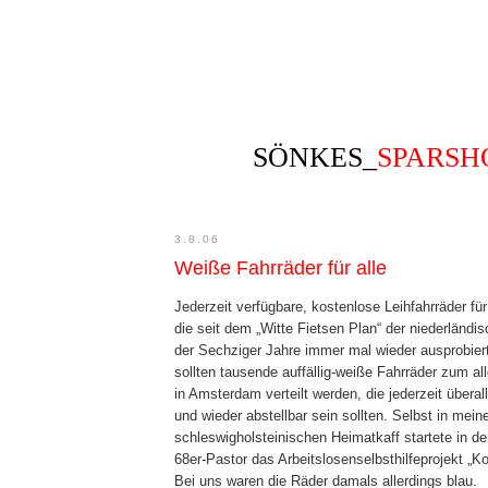
SÖNKES_
SPARS
3.8.06
Weiße Fahrräder für alle
Jederzeit verfügbare, kostenlose Leihfahrräder für
die seit dem „Witte Fietsen Plan“ der niederländ
der Sechziger Jahre immer mal wieder ausprobier
sollten tausende auffällig-weiße Fahrräder zum 
in Amsterdam verteilt werden, die jederzeit überall
und wieder abstellbar sein sollten. Selbst in mei
schleswigholsteinischen Heimatkaff startete in de
68er-Pastor das Arbeitslosenselbsthilfeprojekt „
Bei uns waren die Räder damals allerdings blau.