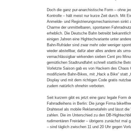
Doch die ganz pur-anarchistische Form – ohne je
Kontrolle – hält meist nur kurze Zeit durch. Mit E
Anmelde- und Registrierungsmechanismen sinkt a
Charme der unmittelbaren, spontanen Fahrradnut
erheblich. Die Deutsche Bahn betreibt bekanntlich 
einigen Jahren eine Hightechvariante unter andere
Bahn-Rufräder sind zwar mehr oder weniger spont
wieder abstellbar, dafür aber alles andere als um
vernachlässigbar wirkenden sieben Cent pro Min
gemütlichen Stadtrundfahrt schnell stattliche B
Vorletzte Saison gab es von Hackern des Chaos
modifizierte Bahn-Bikes, mit „Hack a Bike“ statt „
Display und mit dem richtigen Code gratis nutzbar
zudem natürlich ohnehin verboten.
Seit kurzem gibt es jetzt eine ganz legale Form d
Fahrradleihens in Berlin: Die junge Firma bike4fre
Drahtesel als mobile Reklametafeln und lässt di
zahlen. Die im Unterschied zu den DB-Hightechbi
rudimentären Freiräder – übrigens zunächst mal g
– sind täglich zwischen 11 und 20 Uhr gegen Vor