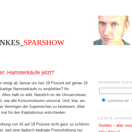
NKES_
SPARSHOW
r: Hamsterkäufe jetzt?
SPARSHOW-SUCH
r steigt ab Januar um fast 19 Prozent auf genau 19
ikartige Hamsterkäufe zu empfehlen? Ihr
 Alles halb so wild. Natürlich ist die Umsatzsteuer,
sparshow.de
ißt, wie alle Konsumsteuern unsozial. Und, klar, am
as Vermögen der Superreichen zu besteuern. Aber
 mal für den Kapitalismus entschieden.
LETZTE SPARSH
öhung von 16 auf 19 Prozent nicht ganz so schlimm
Sterben – aber vers
el, weil eine dadurch bedingte Preiserhöhung nur