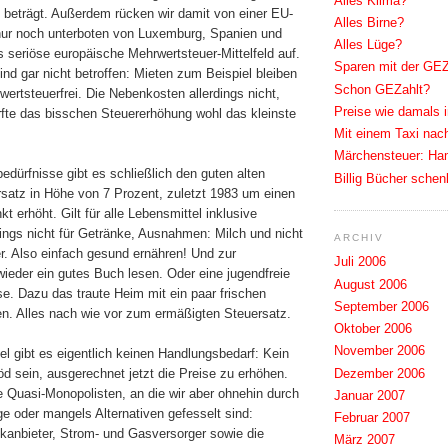
Alles Klima?
 beträgt. Außerdem rücken wir damit von einer EU-
Alles Birne?
 nur noch unterboten von Luxemburg, Spanien und
Alles Lüge?
s seriöse europäische Mehrwertsteuer-Mittelfeld auf.
Sparen mit der GE
ind gar nicht betroffen: Mieten zum Beispiel bleiben
Schon GEZahlt?
ertsteuerfrei. Die Nebenkosten allerdings nicht,
Preise wie damals 
rfte das bisschen Steuererhöhung wohl das kleinste
Mit einem Taxi nac
Märchensteuer: Ham
edürfnisse gibt es schließlich den guten alten
Billig Bücher sche
satz in Höhe von 7 Prozent, zuletzt 1983 um einen
t erhöht. Gilt für alle Lebensmittel inklusive
dings nicht für Getränke, Ausnahmen: Milch und nicht
ARCHIV
r. Also einfach gesund ernähren! Und zur
Juli 2006
wieder ein gutes Buch lesen. Oder eine jugendfreie
August 2006
ese. Dazu das traute Heim mit ein paar frischen
September 2006
. Alles nach wie vor zum ermäßigten Steuersatz.
Oktober 2006
November 2006
 gibt es eigentlich keinen Handlungsbedarf: Kein
Dezember 2006
öd sein, ausgerechnet jetzt die Preise zu erhöhen.
e Quasi-Monopolisten, an die wir aber ohnehin durch
Januar 2007
ge oder mangels Alternativen gefesselt sind:
Februar 2007
kanbieter, Strom- und Gasversorger sowie die
März 2007