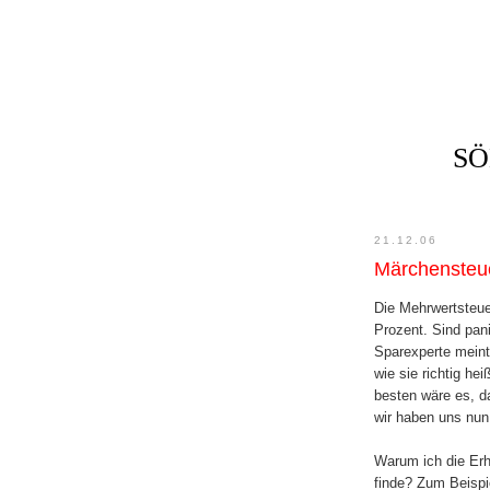
SÖ
21.12.06
Märchensteue
Die Mehrwertsteue
Prozent. Sind pan
Sparexperte meint:
wie sie richtig he
besten wäre es, d
wir haben uns nun
Warum ich die Erh
finde? Zum Beispi