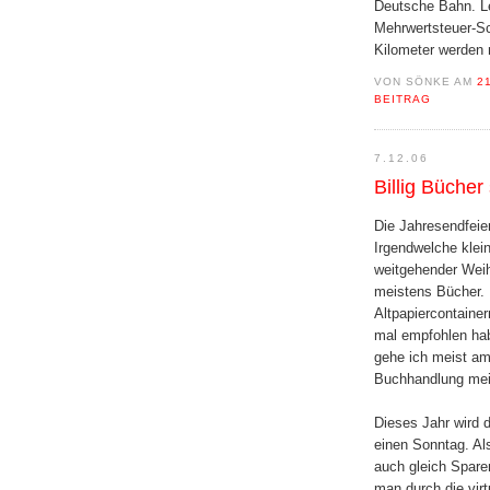
Deutsche Bahn. Le
Mehrwertsteuer-Sc
Kilometer werden 
VON SÖNKE AM
2
BEITRAG
7.12.06
Billig Büche
Die Jahresendfeier
Irgendwelche klei
weitgehender Weih
meistens Bücher. N
Altpapiercontainer
mal empfohlen habe
gehe ich meist am
Buchhandlung mei
Dieses Jahr wird 
einen Sonntag. Al
auch gleich Spare
man durch die virt