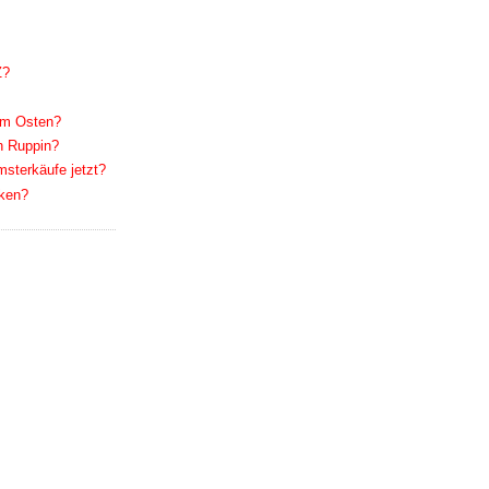
Z?
im Osten?
h Ruppin?
sterkäufe jetzt?
nken?