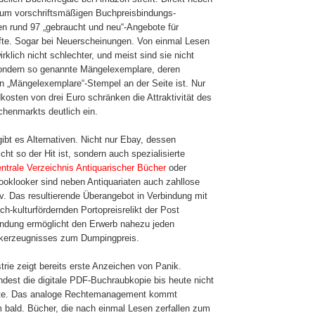
um vorschriftsmäßigen Buchpreisbindungs-
hen rund 97 „gebraucht und neu“-Angebote für
fte. Sogar bei Neuerscheinungen. Von einmal Lesen
rklich nicht schlechter, und meist sind sie nicht
sondern so genannte Mängelexemplare, deren
in „Mängelexemplare“-Stempel an der Seite ist. Nur
kosten von drei Euro schränken die Attraktivität des
enmarkts deutlich ein.
ibt es Alternativen. Nicht nur Ebay, dessen
cht so der Hit ist, sondern auch spezialisierte
ntrale Verzeichnis Antiquarischer Bücher
oder
ooklooker sind neben Antiquariaten auch zahllose
iv. Das resultierende Überangebot in Verbindung mit
h-kulturfördernden Portopreisrelikt der Post
dung ermöglicht den Erwerb nahezu jeden
ckerzeugnisses zum Dumpingpreis.
trie zeigt bereits erste Anzeichen von Panik.
dest die digitale PDF-Buchraubkopie bis heute nicht
nte. Das analoge Rechtemanagement kommt
 bald. Bücher, die nach einmal Lesen zerfallen zum