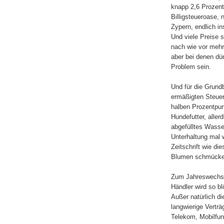
knapp 2,6 Prozent
Billigsteueroase,
Zypern, endlich in
Und viele Preise s
nach wie vor mehrw
aber bei denen dü
Problem sein.
Und für die Grundb
ermäßigten Steuer
halben Prozentpunk
Hundefutter, aller
abgefülltes Wasse
Unterhaltung mal 
Zeitschrift wie di
Blumen schmücken
Zum Jahreswechsel
Händler wird so bl
Außer natürlich di
langwierige Verträ
Telekom, Mobilfun