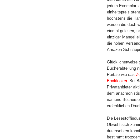
jedem Exemplar z
einheitspreis ste
höchstens die Häl
werden die doch wi
einmal gelesen, 
einziger Mangel e
die hohen Versand
Amazon-Schnäppch
Glücklicherweise g
Bücherabteilung ni
Portale wie das
Ze
Booklooker
. Bei B
Privatanbieter akt
dem anachronistisc
namens Büchersen
erdenklichen Dru
Die Lesestoffindus
Obwohl sich zumin
durchsetzen kon
bestimmt trotzdem