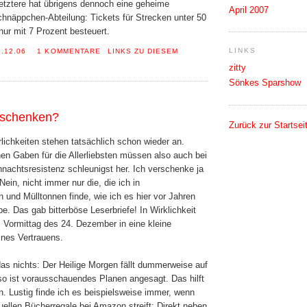
tztere hat übrigens dennoch eine geheime
April 2007
hnäppchen-Abteilung: Tickets für Strecken unter 50
nur mit 7 Prozent besteuert.
LINKS
1.12.06
1 KOMMENTARE
LINKS ZU DIESEM
zitty
Sönkes Sparshow
r schenken?
Zurück zur Startsei
lichkeiten stehen tatsächlich schon wieder an.
nen Gaben für die Allerliebsten müssen also auch bei
nachtsresistenz schleunigst her. Ich verschenke ja
ein, nicht immer nur die, die ich in
n und Mülltonnen finde, wie ich es hier vor Jahren
. Das gab bitterböse Leserbriefe! In Wirklichkeit
 Vormittag des 24. Dezember in eine kleine
nes Vertrauens.
das nichts: Der Heilige Morgen fällt dummerweise auf
so ist vorausschauendes Planen angesagt. Das hilft
n. Lustig finde ich es beispielsweise immer, wenn
uellen Bücherregale bei Amazon streift: Direkt neben